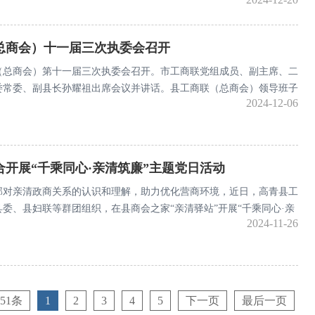
业负责人参加活动。
总商会）十一届三次执委会召开
（总商会）第十一届三次执委会召开。市工商联党组成员、副主席、二
委常委、副县长孙耀祖出席会议并讲话。县工商联（总商会）领导班子
2024-12-06
会议。
开展“千乘同心·亲清筑廉”主题党日活动
部对亲清政商关系的认识和理解，助力优化营商环境，近日，高青县工
委、县妇联等群团组织，在县商会之家“亲清驿站”开展“千乘同心·亲
2024-11-26
活动。
51条
1
2
3
4
5
下一页
最后一页