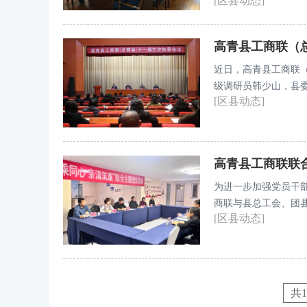
[区县动态]
会会长、部分会员企
高青县工商联（
近日，高青县工商联
级调研员韩少山，县
[区县动态]
及第十一届执委参加
高青县工商联联合
为进一步加强党员干
商联与县总工会、团县
[区县动态]
清筑廉”联合主题党日
共1