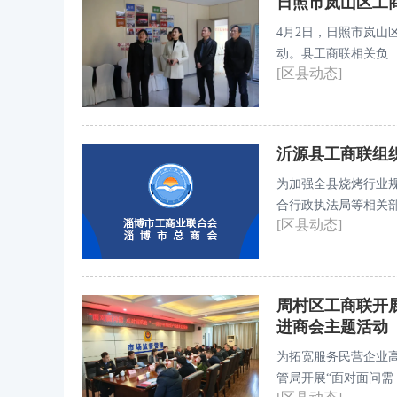
日照市岚山区工
4月2日，日照市岚
动。县工商联相关负
[区县动态]
沂源县工商联组
为加强全县烧烤行业规
合行政执法局等相关
[区县动态]
近平总书记在民营企
营、场所卫生、反餐
烧烤行业餐饮油烟排
周村区工商联开
进商会主题活动
为拓宽服务民营企业
管局开展“面对面问需