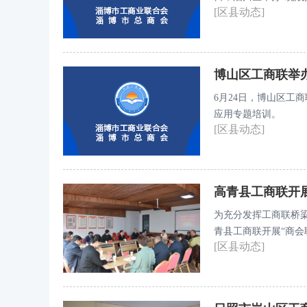
[区县动态]
接、银企合作与企业
博山区工商联举
6月24日，博山区工
应用专题培训。
[区县动态]
高青县工商联开展
为充分发挥工商联桥
青县工商联开展“商会
[区县动态]
部长、统战部部长孙
业家副主席、副会长