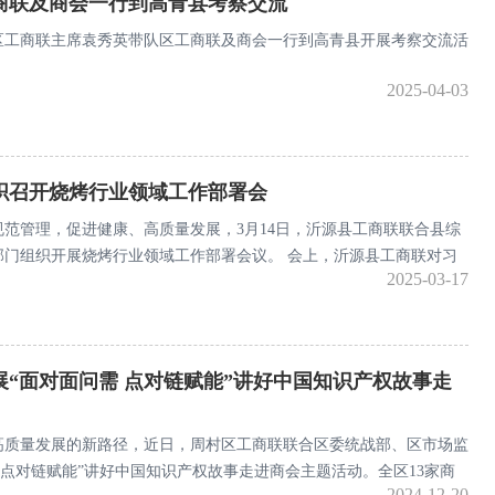
商联及商会一行到高青县考察交流
山区工商联主席袁秀英带队区工商联及商会一行到高青县开展考察交流活
2025-04-03
织召开烧烤行业领域工作部署会
范管理，促进健康、高质量发展，3月14日，沂源县工商联联合县综
部门组织开展烧烤行业领域工作部署会议。 会上，沂源县工商联对习
2025-03-17
业座谈会上的重要讲话精神进行解读；县市场监管局重点围绕亮证经
饮浪费、消费维权等十个方面的行业监管要求进行讲解；县执法局围绕
放以及相关规范经营方面进行培训；县烧烤美食协会会长单位代
展“面对面问需 点对链赋能”讲好中国知识产权故事走
高质量发展的新路径，近日，周村区工商联联合区委统战部、区市场监
 点对链赋能”讲好中国知识产权故事走进商会主题活动。全区13家商
2024-12-20