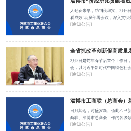
淄博市“拼经济比贡献看成
人勤春来早，功到秋华实。2月6
看成效”动员部署会议，深入贯彻
[通知公告]
要讲话精神，具化落实省委、省政
在全年”奋进鼓点，激励全市上下
市建设新局面。
全省抓改革创新促高质量
2月5日是蛇年春节后首个工作日
会，以习近平新时代中国特色社
[通知公告]
定落实习近平总书记视察山东重
动员全省上下以时不我待、只争
一步全面深化改革排头兵，持续
淄博市工商联（总商会）
日月其迈，时盛岁新。值此乙巳
商联、淄博市总商会工作的各级
[通知公告]
候！