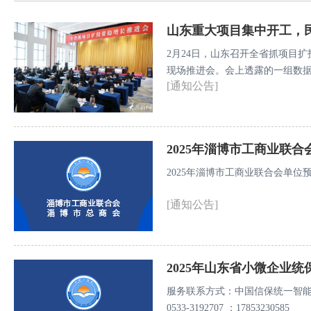
山东重大项目集中开工，
2月24日，山东召开全省抓项目扩
现场推进会。会上透露的一组数据
[通知公告]
投资10427亿元。其中，民营
2025年淄博市工商业联合
2025年淄博市工商业联合会单位预算
[通知公告]
2025年山东省小微企业统
服务联系方式：中国信保统一智能
0533-3192707 ；17853230585